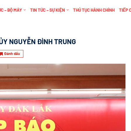
C – BỘ MÁY
TIN TỨC – SỰ KIỆN
THỦ TỤC HÀNH CHÍNH
TIẾP 
H ỦY NGUYỄN ĐÌNH TRUNG
Đánh dấu