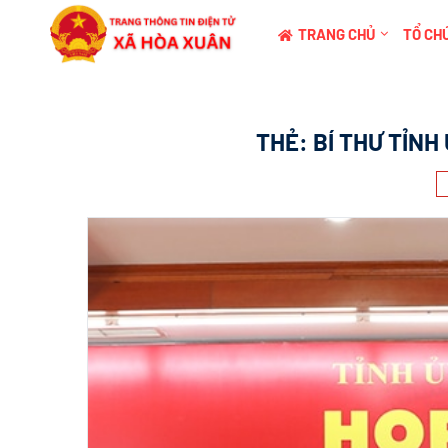
TRANG CHỦ
TỔ CHỨ
THẺ:
BÍ THƯ TỈN