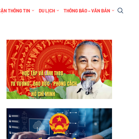
CẬN THÔNG TIN
DU LỊCH
THÔNG BÁO – VĂN BẢN