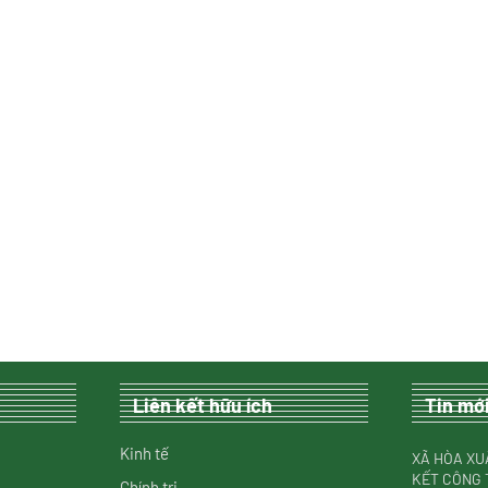
Liên kết hữu ích
Tin mớ
Kinh tế
XÃ HÒA XU
KẾT CÔNG 
Chính trị