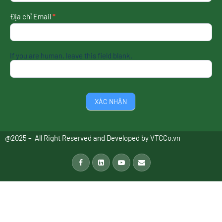
nhất
Địa chỉ Email
*
If you are human, leave this field blank.
XÁC NHẬN
@2025 – All Right Reserved and Developed by
VTCCo.vn