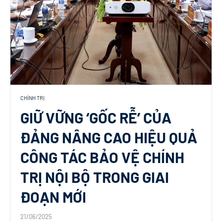
CHÍNH TRỊ
GIỮ VỮNG ‘GỐC RỄ’ CỦA
ĐẢNG NÂNG CAO HIỆU QUẢ
CÔNG TÁC BẢO VỆ CHÍNH
TRỊ NỘI BỘ TRONG GIAI
ĐOẠN MỚI
21/06/2025