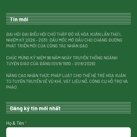
Tin mới
ĐẠI HỘI ĐẠI BIỂU HỘI CHỮ THẬP ĐỎ XÃ HÒA XUÂN LẦN THỨ I,
NHIỆM KỲ 2026 – 2031: DẤU MỐC MỞ ĐẦU CHO CHẶNG ĐƯỜNG
PHÁT TRIỂN MỚI CỦA CÔNG TÁC NHÂN ĐẠO
CHÚC MỪNG KỶ NIỆM 96 NĂM NGÀY TRUYỀN THỐNG NGÀNH
TUYÊN GIÁO CỦA ĐẢNG (01/8/1930 – 01/8/2026)
NÂNG CAO NHẬN THỨC PHÁP LUẬT CHO THẾ HỆ TRẺ HÒA XUÂN
TỪ TUYÊN TRUYỀN VỀ VŨ KHÍ, VẬT LIỆU NỔ, CÔNG CỤ HỖ TRỢ VÀ
PHÁO
Đăng ký tin mới nhất
nhận
Họ & Tên
*
tin
mới