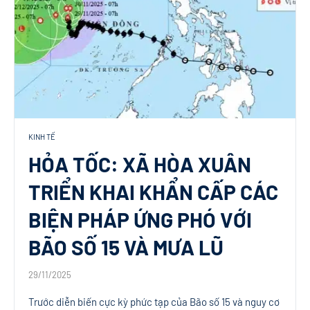
KINH TẾ
HỎA TỐC: XÃ HÒA XUÂN
TRIỂN KHAI KHẨN CẤP CÁC
BIỆN PHÁP ỨNG PHÓ VỚI
BÃO SỐ 15 VÀ MƯA LŨ
29/11/2025
Trước diễn biến cực kỳ phức tạp của Bão số 15 và nguy cơ