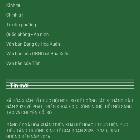
Kinh tế
Chính trị
Tin địa phương
Quốc phòng - An ninh
Văn bản Đảng ủy Hòa Xuân
Văn bản của UBND xã Hòa Xuân
Văn bản của Tỉnh
Tin mới
XÃ HÒA XUÂN TỔ CHỨC HỘI NGHỊ SƠ KẾT CÔNG TÁC 6 THÁNG ĐẦU
NĂM 2026 VỀ PHÁT TRIỂN KHOA HỌC, CÔNG NGHỆ, ĐỔI MỚI SÁNG
TẠO VÀ CHUYỂN ĐỔI SỐ
ĐẢNG ỦY XÃ HÒA XUÂN TRIỂN KHAI KẾ HOẠCH THỰC HIỆN MỤC
TIÊU TĂNG TRƯỞNG KINH TẾ GIAI ĐOẠN 2026 – 2030, ĐỊNH
HƯỚNG ĐẾN NĂM 2045