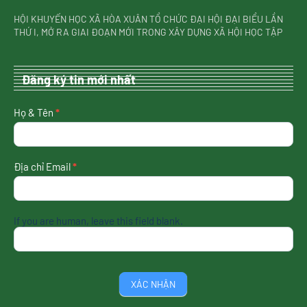
HỘI KHUYẾN HỌC XÃ HÒA XUÂN TỔ CHỨC ĐẠI HỘI ĐẠI BIỂU LẦN
THỨ I, MỞ RA GIAI ĐOẠN MỚI TRONG XÂY DỰNG XÃ HỘI HỌC TẬP
Đăng ký tin mới nhất
nhận
Họ & Tên
*
tin
mới
nhất
Địa chỉ Email
*
If you are human, leave this field blank.
XÁC NHẬN