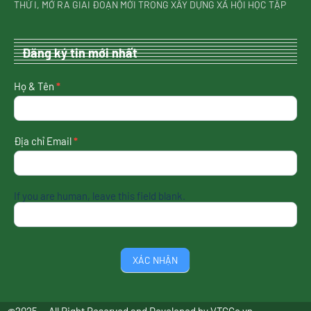
THỨ I, MỞ RA GIAI ĐOẠN MỚI TRONG XÂY DỰNG XÃ HỘI HỌC TẬP
Đăng ký tin mới nhất
nhận
Họ & Tên
*
tin
mới
nhất
Địa chỉ Email
*
If you are human, leave this field blank.
XÁC NHẬN