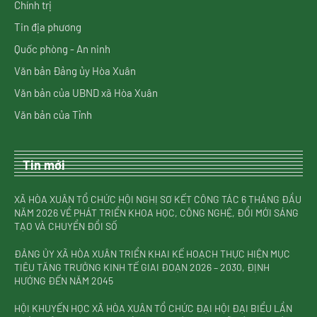
Chính trị
Tin địa phương
Quốc phòng - An ninh
Văn bản Đảng ủy Hòa Xuân
Văn bản của UBND xã Hòa Xuân
Văn bản của Tỉnh
Tin mới
XÃ HÒA XUÂN TỔ CHỨC HỘI NGHỊ SƠ KẾT CÔNG TÁC 6 THÁNG ĐẦU
NĂM 2026 VỀ PHÁT TRIỂN KHOA HỌC, CÔNG NGHỆ, ĐỔI MỚI SÁNG
TẠO VÀ CHUYỂN ĐỔI SỐ
ĐẢNG ỦY XÃ HÒA XUÂN TRIỂN KHAI KẾ HOẠCH THỰC HIỆN MỤC
TIÊU TĂNG TRƯỞNG KINH TẾ GIAI ĐOẠN 2026 – 2030, ĐỊNH
HƯỚNG ĐẾN NĂM 2045
HỘI KHUYẾN HỌC XÃ HÒA XUÂN TỔ CHỨC ĐẠI HỘI ĐẠI BIỂU LẦN