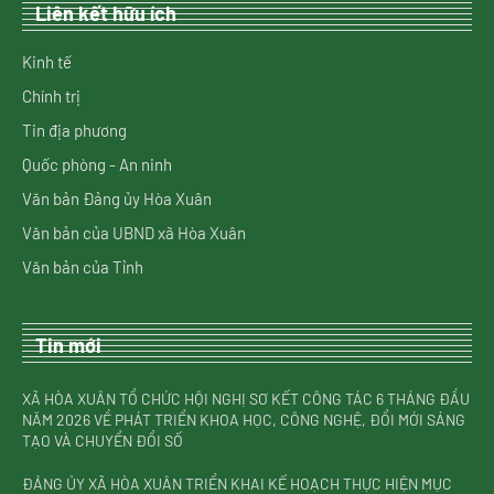
Liên kết hữu ích
Kinh tế
Chính trị
Tin địa phương
Quốc phòng - An ninh
Văn bản Đảng ủy Hòa Xuân
Văn bản của UBND xã Hòa Xuân
Văn bản của Tỉnh
Tin mới
XÃ HÒA XUÂN TỔ CHỨC HỘI NGHỊ SƠ KẾT CÔNG TÁC 6 THÁNG ĐẦU
NĂM 2026 VỀ PHÁT TRIỂN KHOA HỌC, CÔNG NGHỆ, ĐỔI MỚI SÁNG
TẠO VÀ CHUYỂN ĐỔI SỐ
ĐẢNG ỦY XÃ HÒA XUÂN TRIỂN KHAI KẾ HOẠCH THỰC HIỆN MỤC