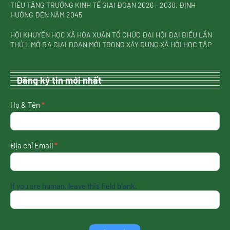
TIÊU TĂNG TRƯỞNG KINH TẾ GIAI ĐOẠN 2026 – 2030, ĐỊNH
HƯỚNG ĐẾN NĂM 2045
HỘI KHUYẾN HỌC XÃ HÒA XUÂN TỔ CHỨC ĐẠI HỘI ĐẠI BIỂU LẦN
THỨ I, MỞ RA GIAI ĐOẠN MỚI TRONG XÂY DỰNG XÃ HỘI HỌC TẬP
Đăng ký tin mới nhất
nhận
Họ & Tên
*
tin
mới
nhất
Địa chỉ Email
*
If you are human, leave this field blank.