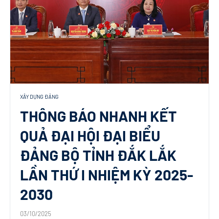
XÂY DỰNG ĐẢNG
THÔNG BÁO NHANH KẾT
QUẢ ĐẠI HỘI ĐẠI BIỂU
ĐẢNG BỘ TỈNH ĐẮK LẮK
LẦN THỨ I NHIỆM KỲ 2025-
2030
03/10/2025