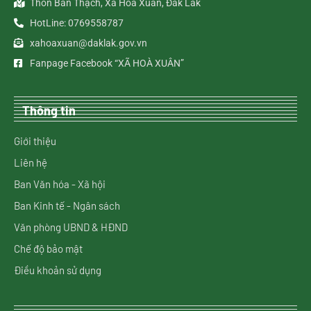
Thôn Bàn Thạch, Xã Hòa Xuân, Đắk Lắk
HotLine: 0769558787
xahoaxuan@daklak.gov.vn
Fanpage Facebook “XÃ HOÀ XUÂN”
Thông tin
Giới thiệu
Liên hệ
Ban Văn hóa - Xã hội
Ban Kinh tế - Ngân sách
Văn phòng UBND & HĐND
Chế độ bảo mật
Điều khoản sử dụng