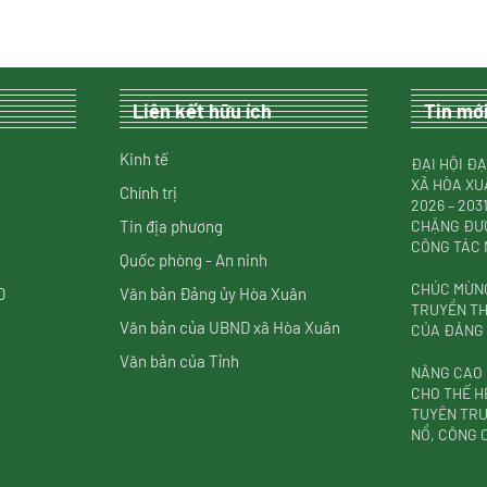
Liên kết hữu ích
Tin mớ
Kinh tế
ĐẠI HỘI ĐẠ
XÃ HÒA XU
Chính trị
2026 – 20
Tin địa phương
CHẶNG ĐƯỜ
CÔNG TÁC
Quốc phòng - An ninh
CHÚC MỪNG
D
Văn bản Đảng ủy Hòa Xuân
TRUYỀN T
Văn bản của UBND xã Hòa Xuân
CỦA ĐẢNG (
Văn bản của Tỉnh
NÂNG CAO
CHO THẾ H
TUYÊN TRU
NỔ, CÔNG 