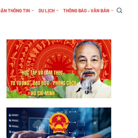
CẬN THÔNG TIN
DU LỊCH
THÔNG BÁO – VĂN BẢN