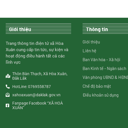
Giới thiệu
Thông tin
Giới thiệu
Trang thông tin điện tử xã Hòa
Xuân cung cấp tin tức, sự kiện và
Liên hệ
hoạt động điều hành tất cả các
Ban Văn hóa - Xã hội
lĩnh vực
Ban Kinh tế - Ngân sách
Thôn Bàn Thạch, Xã Hòa Xuân,
Văn phòng UBND & HĐN
Đắk Lắk
Chế độ bảo mật
HotLine: 0769558787
Điều khoản sử dụng
xahoaxuan@daklak.gov.vn
Fanpage Facebook “XÃ HOÀ
XUÂN”