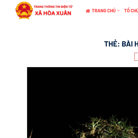
TRANG CHỦ
TỔ CHỨ
THẺ:
BÀI 