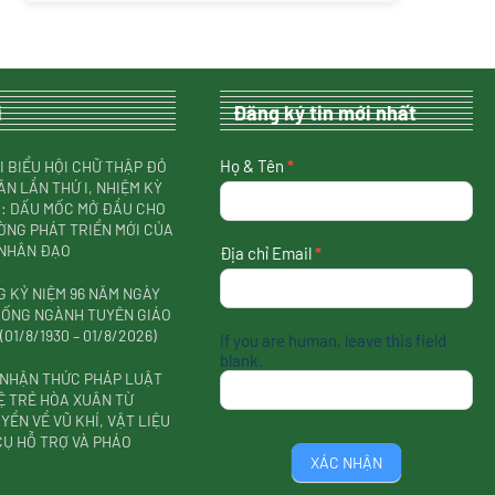
i
Đăng ký tin mới nhất
nhận
Họ & Tên
*
I BIỂU HỘI CHỮ THẬP ĐỎ
tin
ÂN LẦN THỨ I, NHIỆM KỲ
mới
31: DẤU MỐC MỞ ĐẦU CHO
nhất
NG PHÁT TRIỂN MỚI CỦA
 NHÂN ĐẠO
Địa chỉ Email
*
 KỶ NIỆM 96 NĂM NGÀY
HỐNG NGÀNH TUYÊN GIÁO
01/8/1930 – 01/8/2026)
If you are human, leave this field
blank.
 NHẬN THỨC PHÁP LUẬT
Ệ TRẺ HÒA XUÂN TỪ
YỀN VỀ VŨ KHÍ, VẬT LIỆU
CỤ HỖ TRỢ VÀ PHÁO
XÁC NHẬN