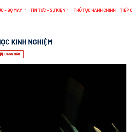
C – BỘ MÁY
TIN TỨC – SỰ KIỆN
THỦ TỤC HÀNH CHÍNH
TIẾP 
HỌC KINH NGHIỆM
Đánh dấu