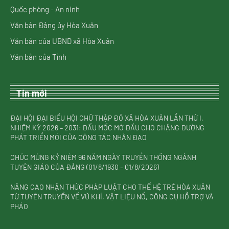
Quốc phòng - An ninh
Văn bản Đảng ủy Hòa Xuân
Văn bản của UBND xã Hòa Xuân
Văn bản của Tỉnh
Tin mới
ĐẠI HỘI ĐẠI BIỂU HỘI CHỮ THẬP ĐỎ XÃ HÒA XUÂN LẦN THỨ I,
NHIỆM KỲ 2026 – 2031: DẤU MỐC MỞ ĐẦU CHO CHẶNG ĐƯỜNG
PHÁT TRIỂN MỚI CỦA CÔNG TÁC NHÂN ĐẠO
CHÚC MỪNG KỶ NIỆM 96 NĂM NGÀY TRUYỀN THỐNG NGÀNH
TUYÊN GIÁO CỦA ĐẢNG (01/8/1930 – 01/8/2026)
NÂNG CAO NHẬN THỨC PHÁP LUẬT CHO THẾ HỆ TRẺ HÒA XUÂN
TỪ TUYÊN TRUYỀN VỀ VŨ KHÍ, VẬT LIỆU NỔ, CÔNG CỤ HỖ TRỢ VÀ
PHÁO