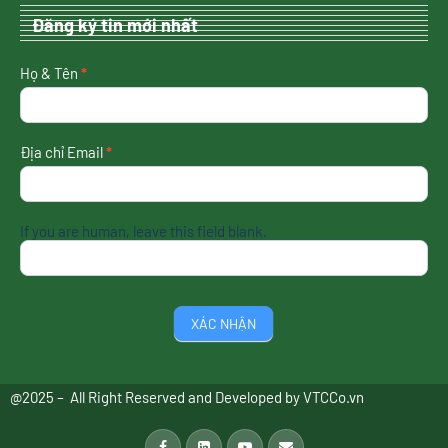
Đăng ký tin mới nhất
nhận
Họ & Tên
*
tin
mới
nhất
Địa chỉ Email
*
If you are human, leave this field blank.
XÁC NHẬN
@2025 – All Right Reserved and Developed by
VTCCo.vn