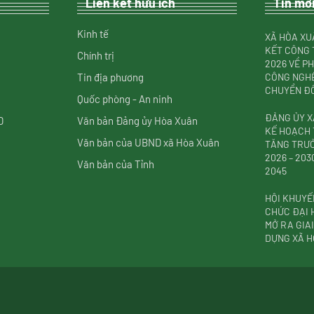
Liên kết hữu ích
Tin mớ
Kinh tế
XÃ HÒA XU
KẾT CÔNG 
Chính trị
2026 VỀ P
Tin địa phương
CÔNG NGHỆ
CHUYỂN ĐỔ
Quốc phòng - An ninh
ĐẢNG ỦY X
D
Văn bản Đảng ủy Hòa Xuân
KẾ HOẠCH 
Văn bản của UBND xã Hòa Xuân
TĂNG TRƯỞ
2026 – 20
Văn bản của Tỉnh
2045
HỘI KHUYẾ
CHỨC ĐẠI H
MỞ RA GIA
DỰNG XÃ H