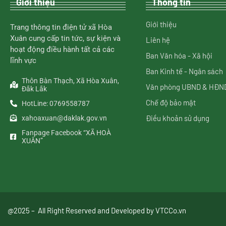
Giới thiệu
Thông tin
Giới thiệu
Trang thông tin điện tử xã Hòa
Xuân cung cấp tin tức, sự kiện và
Liên hệ
hoạt động điều hành tất cả các
Ban Văn hóa - Xã hội
lĩnh vực
Ban Kinh tế - Ngân sách
Thôn Bàn Thạch, Xã Hòa Xuân,
Văn phòng UBND & HĐN
Đắk Lắk
Chế độ bảo mật
HotLine: 0769558787
Điều khoản sử dụng
xahoaxuan@daklak.gov.vn
Fanpage Facebook “XÃ HOÀ
XUÂN”
@2025 – All Right Reserved and Developed by
VTCCo.vn