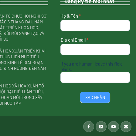
i
Đăng ký tin mới nhất
nhận
Họ & Tên
*
ÂN TỔ CHỨC HỘI NGHỊ SƠ
tin
TÁC 6 THÁNG ĐẦU NĂM
mới
HÁT TRIỂN KHOA HỌC,
nhất
, ĐỔI MỚI SÁNG TẠO VÀ
I SỐ
Địa chỉ Email
*
Ã HÒA XUÂN TRIỂN KHAI
THỰC HIỆN MỤC TIÊU
NG KINH TẾ GIAI ĐOẠN
If you are human, leave this field
30, ĐỊNH HƯỚNG ĐẾN NĂM
blank.
N HỌC XÃ HÒA XUÂN TỔ
ỘI ĐẠI BIỂU LẦN THỨ I,
I ĐOẠN MỚI TRONG XÂY
XÁC NHẬN
ỘI HỌC TẬP