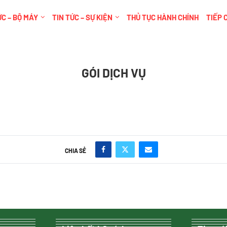
C – BỘ MÁY
TIN TỨC – SỰ KIỆN
THỦ TỤC HÀNH CHÍNH
TIẾP 
GÓI DỊCH VỤ
CHIA SẺ