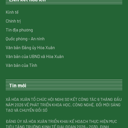
Kinh tế
Chính trị
Tin địa phương
Quốc phòng - An ninh
Văn bản Đảng ủy Hòa Xuân
Văn bản của UBND xã Hòa Xuân
Văn bản của Tỉnh
Tin mới
XÃ HÒA XUÂN TỔ CHỨC HỘI NGHỊ SƠ KẾT CÔNG TÁC 6 THÁNG ĐẦU
NĂM 2026 VỀ PHÁT TRIỂN KHOA HỌC, CÔNG NGHỆ, ĐỔI MỚI SÁNG
TẠO VÀ CHUYỂN ĐỔI SỐ
ĐẢNG ỦY XÃ HÒA XUÂN TRIỂN KHAI KẾ HOẠCH THỰC HIỆN MỤC
TIÊU TĂNG TRƯỞNG KINH TẾ GIAI ĐOẠN 2026 – 2030, ĐỊNH