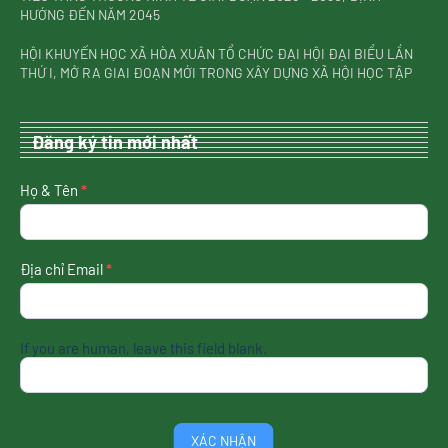
HƯỚNG ĐẾN NĂM 2045
HỘI KHUYẾN HỌC XÃ HÒA XUÂN TỔ CHỨC ĐẠI HỘI ĐẠI BIỂU LẦN
THỨ I, MỞ RA GIAI ĐOẠN MỚI TRONG XÂY DỰNG XÃ HỘI HỌC TẬP
Đăng ký tin mới nhất
nhận
Họ & Tên
*
tin
mới
nhất
Địa chỉ Email
*
If you are human, leave this field blank.
XÁC NHẬN