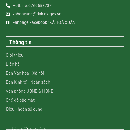
HotLine: 0769558787
xahoaxuan@daklak.gov.vn
Fanpage Facebook “XÃ HOÀ XUÂN”
Thông tin
Giới thiệu
Liên hệ
Ban Văn hóa - Xã hội
Ban Kinh tế - Ngân sách
Văn phòng UBND & HĐND
Chế độ bảo mật
Điều khoản sử dụng
Liên kết hữu ích