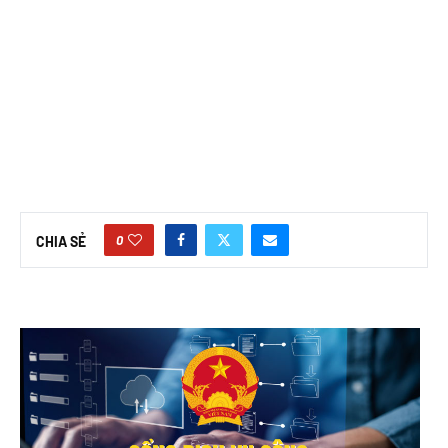
0
CHIA SẺ