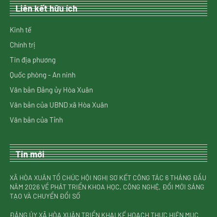
Liên kết hữu ích
Kinh tế
Chính trị
Tin địa phương
Quốc phòng - An ninh
Văn bản Đảng ủy Hòa Xuân
Văn bản của UBND xã Hòa Xuân
Văn bản của Tỉnh
Tin mới
XÃ HÒA XUÂN TỔ CHỨC HỘI NGHỊ SƠ KẾT CÔNG TÁC 6 THÁNG ĐẦU
NĂM 2026 VỀ PHÁT TRIỂN KHOA HỌC, CÔNG NGHỆ, ĐỔI MỚI SÁNG
TẠO VÀ CHUYỂN ĐỔI SỐ
ĐẢNG ỦY XÃ HÒA XUÂN TRIỂN KHAI KẾ HOẠCH THỰC HIỆN MỤC