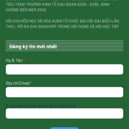
TIÊU TĂNG TRƯỞNG KINH TẾ GIAI ĐOẠN 2026 – 2030, ĐỊNH
HƯỚNG ĐẾN NĂM 2045
HỘI KHUYẾN HỌC XÃ HÒA XUÂN TỔ CHỨC ĐẠI HỘI ĐẠI BIỂU LẦN
THỨ I, MỞ RA GIAI ĐOẠN MỚI TRONG XÂY DỰNG XÃ HỘI HỌC TẬP
Đăng ký tin mới nhất
nhận
Họ & Tên
*
tin
mới
nhất
Địa chỉ Email
*
If you are human, leave this field blank.