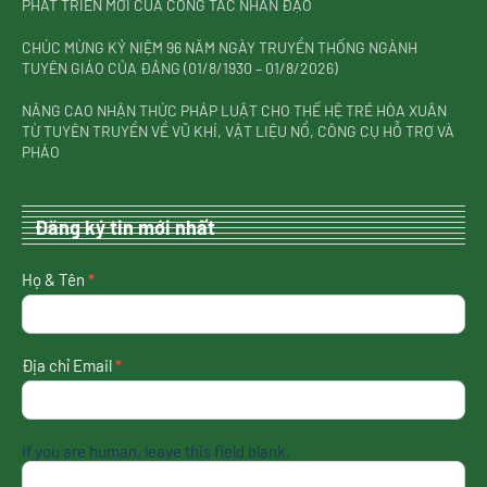
PHÁT TRIỂN MỚI CỦA CÔNG TÁC NHÂN ĐẠO
CHÚC MỪNG KỶ NIỆM 96 NĂM NGÀY TRUYỀN THỐNG NGÀNH
TUYÊN GIÁO CỦA ĐẢNG (01/8/1930 – 01/8/2026)
NÂNG CAO NHẬN THỨC PHÁP LUẬT CHO THẾ HỆ TRẺ HÒA XUÂN
TỪ TUYÊN TRUYỀN VỀ VŨ KHÍ, VẬT LIỆU NỔ, CÔNG CỤ HỖ TRỢ VÀ
PHÁO
Đăng ký tin mới nhất
nhận
Họ & Tên
*
tin
mới
nhất
Địa chỉ Email
*
If you are human, leave this field blank.