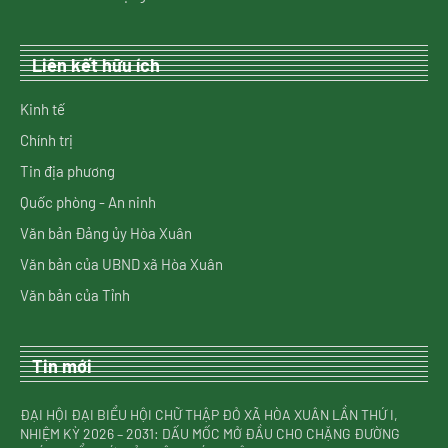
Liên kết hữu ích
Kinh tế
Chính trị
Tin địa phương
Quốc phòng - An ninh
Văn bản Đảng ủy Hòa Xuân
Văn bản của UBND xã Hòa Xuân
Văn bản của Tỉnh
Tin mới
ĐẠI HỘI ĐẠI BIỂU HỘI CHỮ THẬP ĐỎ XÃ HÒA XUÂN LẦN THỨ I,
NHIỆM KỲ 2026 – 2031: DẤU MỐC MỞ ĐẦU CHO CHẶNG ĐƯỜNG