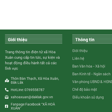
Giới thiệu
Thông tin
Giới thiệu
Trang thông tin điện tử xã Hòa
Xuân cung cấp tin tức, sự kiện và
Liên hệ
hoạt động điều hành tất cả các
Ban Văn hóa - Xã hội
lĩnh vực
Ban Kinh tế - Ngân sách
Thôn Bàn Thạch, Xã Hòa Xuân,
Văn phòng UBND & HĐN
Đắk Lắk
Chế độ bảo mật
HotLine: 0769558787
Điều khoản sử dụng
xahoaxuan@daklak.gov.vn
Fanpage Facebook “XÃ HOÀ
XUÂN”