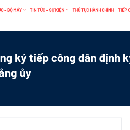
C – BỘ MÁY
TIN TỨC – SỰ KIỆN
THỦ TỤC HÀNH CHÍNH
TIẾP 
ng ký tiếp công dân định 
Đảng ủy