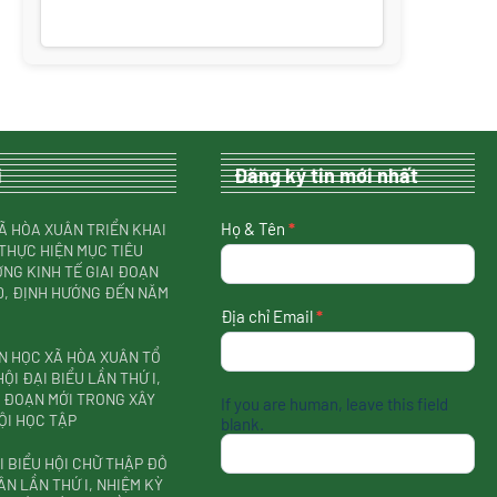
i
Đăng ký tin mới nhất
nhận
Họ & Tên
*
Ã HÒA XUÂN TRIỂN KHAI
tin
THỰC HIỆN MỤC TIÊU
mới
NG KINH TẾ GIAI ĐOẠN
nhất
30, ĐỊNH HƯỚNG ĐẾN NĂM
Địa chỉ Email
*
N HỌC XÃ HÒA XUÂN TỔ
ỘI ĐẠI BIỂU LẦN THỨ I,
I ĐOẠN MỚI TRONG XÂY
If you are human, leave this field
ỘI HỌC TẬP
blank.
I BIỂU HỘI CHỮ THẬP ĐỎ
ÂN LẦN THỨ I, NHIỆM KỲ