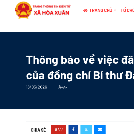
TRANG CHỦ
TỔ CHỨ
Thông báo về việc đă
của đồng chí Bí thư 
18/05/2026
A+
A-
0
CHIA SẺ