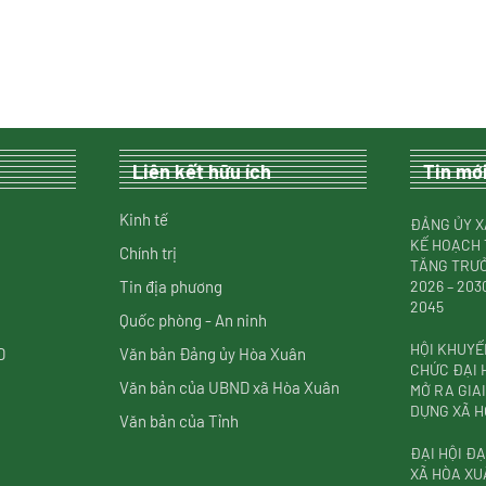
Liên kết hữu ích
Tin mớ
Kinh tế
ĐẢNG ỦY X
KẾ HOẠCH 
Chính trị
TĂNG TRƯỞ
Tin địa phương
2026 – 20
2045
Quốc phòng - An ninh
HỘI KHUYẾ
D
Văn bản Đảng ủy Hòa Xuân
CHỨC ĐẠI H
Văn bản của UBND xã Hòa Xuân
MỞ RA GIA
DỰNG XÃ H
Văn bản của Tỉnh
ĐẠI HỘI ĐẠ
XÃ HÒA XU