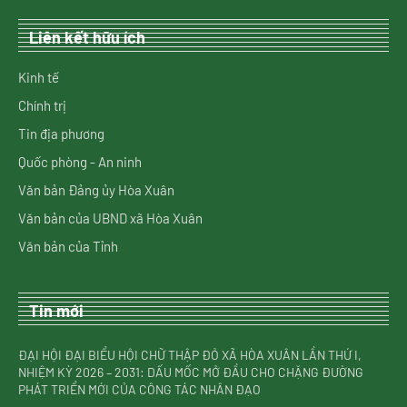
Liên kết hữu ích
Kinh tế
Chính trị
Tin địa phương
Quốc phòng - An ninh
Văn bản Đảng ủy Hòa Xuân
Văn bản của UBND xã Hòa Xuân
Văn bản của Tỉnh
Tin mới
ĐẠI HỘI ĐẠI BIỂU HỘI CHỮ THẬP ĐỎ XÃ HÒA XUÂN LẦN THỨ I,
NHIỆM KỲ 2026 – 2031: DẤU MỐC MỞ ĐẦU CHO CHẶNG ĐƯỜNG
PHÁT TRIỂN MỚI CỦA CÔNG TÁC NHÂN ĐẠO