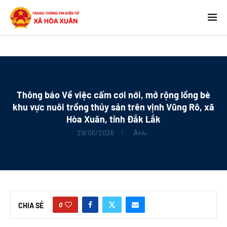
Thông báo Về việc cấm cơi nới, mở rộng lồng bè
khu vực nuôi trồng thủy sản trên vịnh Vũng Rô, xã
Hòa Xuân, tỉnh Đắk Lắk
29/06/2026
A+
A-
0
CHIA SẺ