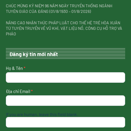
CHÚC MỪNG KỶ NIỆM 96 NĂM NGÀY TRUYỀN THỐNG NGÀNH
TUYÊN GIÁO CỦA ĐẢNG (01/8/1930 – 01/8/2026)
NÂNG CAO NHẬN THỨC PHÁP LUẬT CHO THẾ HỆ TRẺ HÒA XUÂN
TỪ TUYÊN TRUYỀN VỀ VŨ KHÍ, VẬT LIỆU NỔ, CÔNG CỤ HỖ TRỢ VÀ
PHÁO
Đăng ký tin mới nhất
nhận
Họ & Tên
*
tin
mới
nhất
Địa chỉ Email
*
If you are human, leave this field blank.