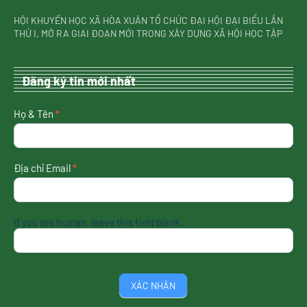
HỘI KHUYẾN HỌC XÃ HÒA XUÂN TỔ CHỨC ĐẠI HỘI ĐẠI BIỂU LẦN
THỨ I, MỞ RA GIAI ĐOẠN MỚI TRONG XÂY DỰNG XÃ HỘI HỌC TẬP
Đăng ký tin mới nhất
nhận
Họ & Tên
*
tin
mới
nhất
Địa chỉ Email
*
If you are human, leave this field blank.
XÁC NHẬN