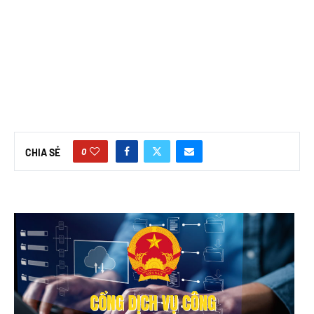
0
CHIA SẺ