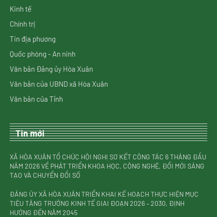
Kinh tế
Chính trị
Tin địa phương
Quốc phòng - An ninh
Văn bản Đảng ủy Hòa Xuân
Văn bản của UBND xã Hòa Xuân
Văn bản của Tỉnh
Tin mới
XÃ HÒA XUÂN TỔ CHỨC HỘI NGHỊ SƠ KẾT CÔNG TÁC 6 THÁNG ĐẦU
NĂM 2026 VỀ PHÁT TRIỂN KHOA HỌC, CÔNG NGHỆ, ĐỔI MỚI SÁNG
TẠO VÀ CHUYỂN ĐỔI SỐ
ĐẢNG ỦY XÃ HÒA XUÂN TRIỂN KHAI KẾ HOẠCH THỰC HIỆN MỤC
TIÊU TĂNG TRƯỞNG KINH TẾ GIAI ĐOẠN 2026 – 2030, ĐỊNH
HƯỚNG ĐẾN NĂM 2045