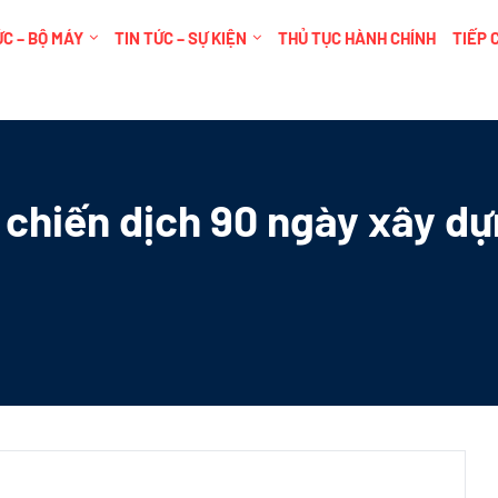
C – BỘ MÁY
TIN TỨC – SỰ KIỆN
THỦ TỤC HÀNH CHÍNH
TIẾP 
 chiến dịch 90 ngày xây dự