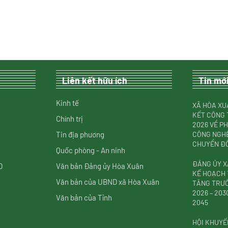
Liên kết hữu ích
Tin mớ
Kinh tế
XÃ HÒA XU
KẾT CÔNG 
Chính trị
2026 VỀ P
Tin địa phương
CÔNG NGHỆ
CHUYỂN ĐỔ
Quốc phòng - An ninh
ĐẢNG ỦY X
D
Văn bản Đảng ủy Hòa Xuân
KẾ HOẠCH 
Văn bản của UBND xã Hòa Xuân
TĂNG TRƯỞ
2026 – 20
Văn bản của Tỉnh
2045
HỘI KHUYẾ