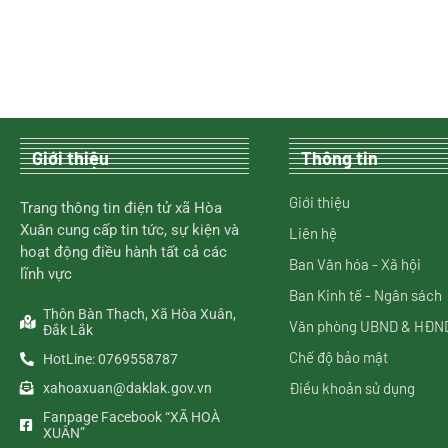
Giới thiệu
Thông tin
Giới thiệu
Trang thông tin điện tử xã Hòa
Xuân cung cấp tin tức, sự kiện và
Liên hệ
hoạt động điều hành tất cả các
Ban Văn hóa - Xã hội
lĩnh vực
Ban Kinh tế - Ngân sách
Thôn Bàn Thạch, Xã Hòa Xuân,
Văn phòng UBND & HĐN
Đắk Lắk
Chế độ bảo mật
HotLine: 0769558787
Điều khoản sử dụng
xahoaxuan@daklak.gov.vn
Fanpage Facebook “XÃ HOÀ
XUÂN”