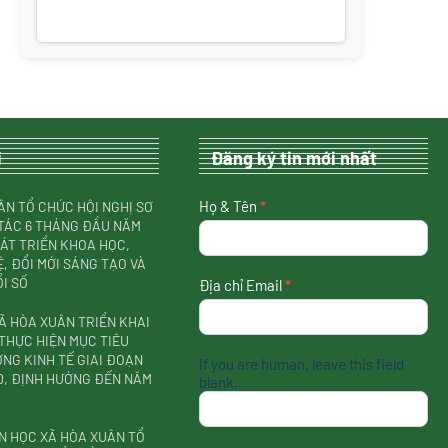
i
Đăng ký tin mới nhất
nhận
Họ & Tên
*
ÂN TỔ CHỨC HỘI NGHỊ SƠ
tin
TÁC 6 THÁNG ĐẦU NĂM
mới
HÁT TRIỂN KHOA HỌC,
nhất
, ĐỔI MỚI SÁNG TẠO VÀ
I SỐ
Địa chỉ Email
*
Ã HÒA XUÂN TRIỂN KHAI
THỰC HIỆN MỤC TIÊU
NG KINH TẾ GIAI ĐOẠN
If you are human, leave this field
30, ĐỊNH HƯỚNG ĐẾN NĂM
blank.
N HỌC XÃ HÒA XUÂN TỔ