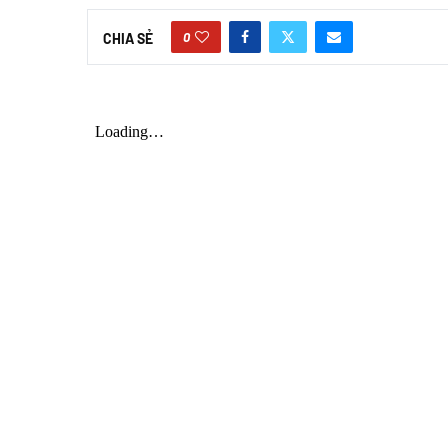
0
CHIA SẺ