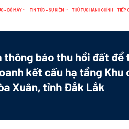
C – BỘ MÁY
TIN TỨC – SỰ KIỆN
THỦ TỤC HÀNH CHÍNH
TIẾP 
 thông báo thu hồi đất để 
doanh kết cấu hạ tầng Khu
 Hòa Xuân, tỉnh Đắk Lắk