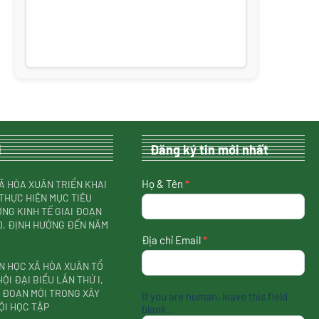
i
Đăng ký tin mới nhất
nhận
Họ & Tên
*
Ã HÒA XUÂN TRIỂN KHAI
tin
THỰC HIỆN MỤC TIÊU
mới
NG KINH TẾ GIAI ĐOẠN
nhất
30, ĐỊNH HƯỚNG ĐẾN NĂM
Địa chỉ Email
*
N HỌC XÃ HÒA XUÂN TỔ
ỘI ĐẠI BIỂU LẦN THỨ I,
I ĐOẠN MỚI TRONG XÂY
If you are human, leave this field
ỘI HỌC TẬP
blank.