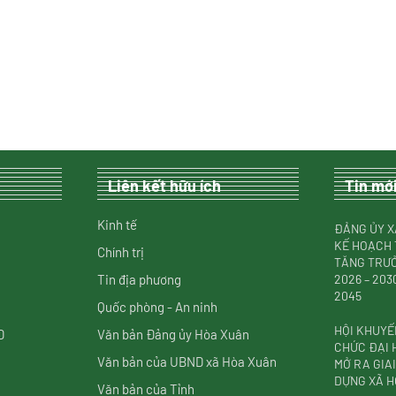
Liên kết hữu ích
Tin mớ
Kinh tế
ĐẢNG ỦY X
KẾ HOẠCH 
Chính trị
TĂNG TRƯỞ
Tin địa phương
2026 – 20
2045
Quốc phòng - An ninh
HỘI KHUYẾ
D
Văn bản Đảng ủy Hòa Xuân
CHỨC ĐẠI H
Văn bản của UBND xã Hòa Xuân
MỞ RA GIA
DỰNG XÃ H
Văn bản của Tỉnh