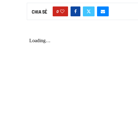
0
CHIA SẺ