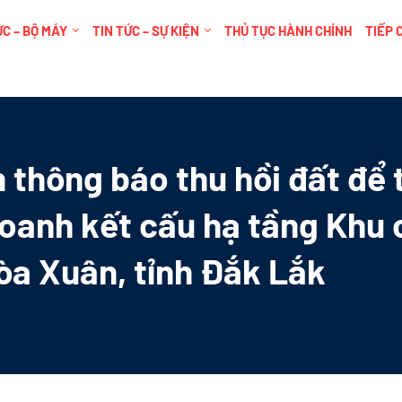
C – BỘ MÁY
TIN TỨC – SỰ KIỆN
THỦ TỤC HÀNH CHÍNH
TIẾP 
 thông báo thu hồi đất để 
doanh kết cấu hạ tầng Khu
 Hòa Xuân, tỉnh Đắk Lắk