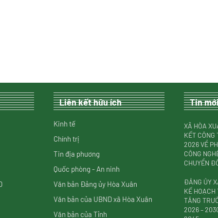
Liên kết hữu ích
Tin mớ
Kinh tế
XÃ HÒA XU
KẾT CÔNG 
Chính trị
2026 VỀ P
Tin địa phương
CÔNG NGHỆ
CHUYỂN ĐỔ
Quốc phòng - An ninh
ĐẢNG ỦY X
D
Văn bản Đảng ủy Hòa Xuân
KẾ HOẠCH 
Văn bản của UBND xã Hòa Xuân
TĂNG TRƯỞ
2026 – 20
Văn bản của Tỉnh