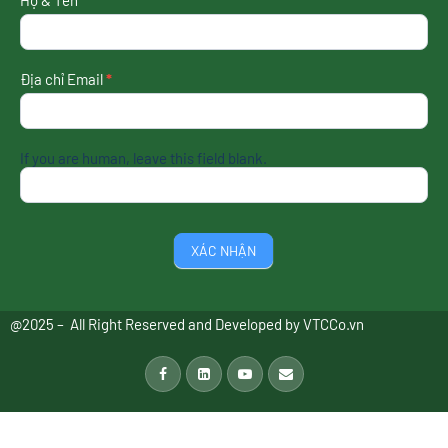
Họ & Tên
*
tin
mới
nhất
Địa chỉ Email
*
If you are human, leave this field blank.
XÁC NHẬN
@2025 – All Right Reserved and Developed by
VTCCo.vn