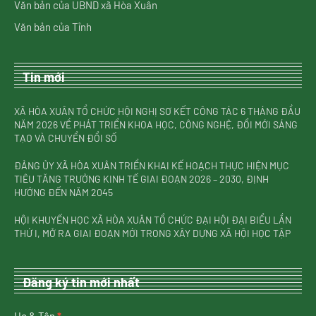
Văn bản của UBND xã Hòa Xuân
Văn bản của Tỉnh
Tin mới
XÃ HÒA XUÂN TỔ CHỨC HỘI NGHỊ SƠ KẾT CÔNG TÁC 6 THÁNG ĐẦU
NĂM 2026 VỀ PHÁT TRIỂN KHOA HỌC, CÔNG NGHỆ, ĐỔI MỚI SÁNG
TẠO VÀ CHUYỂN ĐỔI SỐ
ĐẢNG ỦY XÃ HÒA XUÂN TRIỂN KHAI KẾ HOẠCH THỰC HIỆN MỤC
TIÊU TĂNG TRƯỞNG KINH TẾ GIAI ĐOẠN 2026 – 2030, ĐỊNH
HƯỚNG ĐẾN NĂM 2045
HỘI KHUYẾN HỌC XÃ HÒA XUÂN TỔ CHỨC ĐẠI HỘI ĐẠI BIỂU LẦN
THỨ I, MỞ RA GIAI ĐOẠN MỚI TRONG XÂY DỰNG XÃ HỘI HỌC TẬP
Đăng ký tin mới nhất
nhận