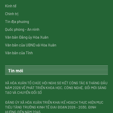
Kinh tế
Chính trị
Tin địa phương
Quốc phòng - An ninh
Văn bản Đảng ủy Hòa Xuân
Văn bản của UBND xã Hòa Xuân
Văn bản của Tỉnh
Tin mới
XÃ HÒA XUÂN TỔ CHỨC HỘI NGHỊ SƠ KẾT CÔNG TÁC 6 THÁNG ĐẦU
NĂM 2026 VỀ PHÁT TRIỂN KHOA HỌC, CÔNG NGHỆ, ĐỔI MỚI SÁNG
TẠO VÀ CHUYỂN ĐỔI SỐ
ĐẢNG ỦY XÃ HÒA XUÂN TRIỂN KHAI KẾ HOẠCH THỰC HIỆN MỤC
TIÊU TĂNG TRƯỞNG KINH TẾ GIAI ĐOẠN 2026 – 2030, ĐỊNH
HƯỚNG ĐẾN NĂM 2045