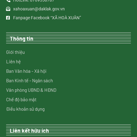
HotLine: 0769558787
xahoaxuan@daklak.gov.vn
Fanpage Facebook “XÃ HOÀ XUÂN”
Thông tin
Giới thiệu
Liên hệ
Ban Văn hóa - Xã hội
Ban Kinh tế - Ngân sách
Văn phòng UBND & HĐND
Chế độ bảo mật
Điều khoản sử dụng
Liên kết hữu ích