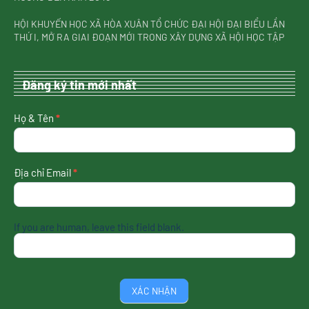
HỘI KHUYẾN HỌC XÃ HÒA XUÂN TỔ CHỨC ĐẠI HỘI ĐẠI BIỂU LẦN
THỨ I, MỞ RA GIAI ĐOẠN MỚI TRONG XÂY DỰNG XÃ HỘI HỌC TẬP
Đăng ký tin mới nhất
nhận
Họ & Tên
*
tin
mới
nhất
Địa chỉ Email
*
If you are human, leave this field blank.
XÁC NHẬN