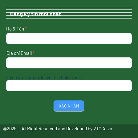
Đăng ký tin mới nhất
nhận
Họ & Tên
*
tin
mới
nhất
Địa chỉ Email
*
If you are human, leave this field blank.
XÁC NHẬN
@2025 – All Right Reserved and Developed by
VTCCo.vn