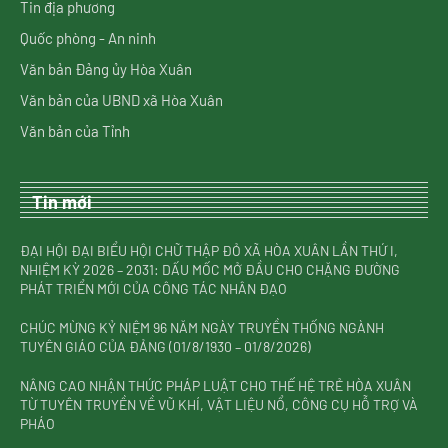
Tin địa phương
Quốc phòng - An ninh
Văn bản Đảng ủy Hòa Xuân
Văn bản của UBND xã Hòa Xuân
Văn bản của Tỉnh
Tin mới
ĐẠI HỘI ĐẠI BIỂU HỘI CHỮ THẬP ĐỎ XÃ HÒA XUÂN LẦN THỨ I,
NHIỆM KỲ 2026 – 2031: DẤU MỐC MỞ ĐẦU CHO CHẶNG ĐƯỜNG
PHÁT TRIỂN MỚI CỦA CÔNG TÁC NHÂN ĐẠO
CHÚC MỪNG KỶ NIỆM 96 NĂM NGÀY TRUYỀN THỐNG NGÀNH
TUYÊN GIÁO CỦA ĐẢNG (01/8/1930 – 01/8/2026)
NÂNG CAO NHẬN THỨC PHÁP LUẬT CHO THẾ HỆ TRẺ HÒA XUÂN
TỪ TUYÊN TRUYỀN VỀ VŨ KHÍ, VẬT LIỆU NỔ, CÔNG CỤ HỖ TRỢ VÀ
PHÁO