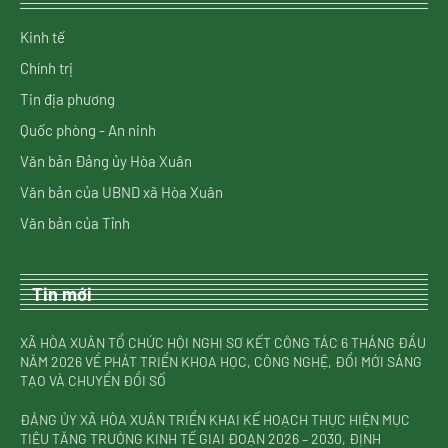
Kinh tế
Chính trị
Tin địa phương
Quốc phòng - An ninh
Văn bản Đảng ủy Hòa Xuân
Văn bản của UBND xã Hòa Xuân
Văn bản của Tỉnh
Tin mới
XÃ HÒA XUÂN TỔ CHỨC HỘI NGHỊ SƠ KẾT CÔNG TÁC 6 THÁNG ĐẦU
NĂM 2026 VỀ PHÁT TRIỂN KHOA HỌC, CÔNG NGHỆ, ĐỔI MỚI SÁNG
TẠO VÀ CHUYỂN ĐỔI SỐ
ĐẢNG ỦY XÃ HÒA XUÂN TRIỂN KHAI KẾ HOẠCH THỰC HIỆN MỤC
TIÊU TĂNG TRƯỞNG KINH TẾ GIAI ĐOẠN 2026 – 2030, ĐỊNH