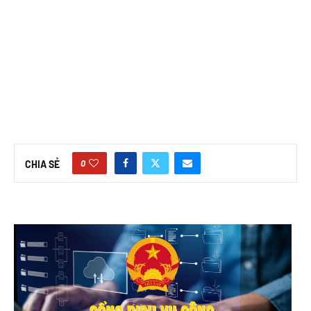
0
CHIA SẺ