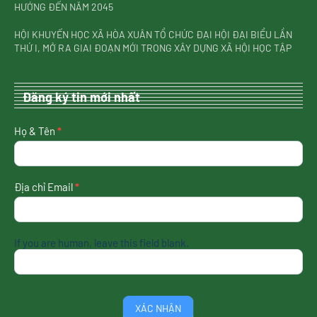
HƯỚNG ĐẾN NĂM 2045
HỘI KHUYẾN HỌC XÃ HÒA XUÂN TỔ CHỨC ĐẠI HỘI ĐẠI BIỂU LẦN
THỨ I, MỞ RA GIAI ĐOẠN MỚI TRONG XÂY DỰNG XÃ HỘI HỌC TẬP
Đăng ký tin mới nhất
nhận
Họ & Tên
*
tin
mới
nhất
Địa chỉ Email
*
If you are human, leave this field blank.
XÁC NHẬN