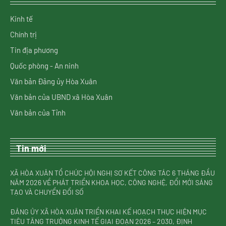
Kinh tế
Chính trị
Tin địa phương
Quốc phòng - An ninh
Văn bản Đảng ủy Hòa Xuân
Văn bản của UBND xã Hòa Xuân
Văn bản của Tỉnh
Tin mới
XÃ HÒA XUÂN TỔ CHỨC HỘI NGHỊ SƠ KẾT CÔNG TÁC 6 THÁNG ĐẦU
NĂM 2026 VỀ PHÁT TRIỂN KHOA HỌC, CÔNG NGHỆ, ĐỔI MỚI SÁNG
TẠO VÀ CHUYỂN ĐỔI SỐ
ĐẢNG ỦY XÃ HÒA XUÂN TRIỂN KHAI KẾ HOẠCH THỰC HIỆN MỤC
TIÊU TĂNG TRƯỞNG KINH TẾ GIAI ĐOẠN 2026 – 2030, ĐỊNH