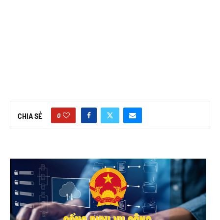
0
CHIA SẺ