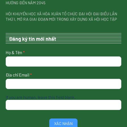
HƯỚNG ĐẾN NĂM 2045
HỘI KHUYẾN HỌC XÃ HÒA XUÂN TỔ CHỨC ĐẠI HỘI ĐẠI BIỂU LẦN
THỨ I, MỞ RA GIAI ĐOẠN MỚI TRONG XÂY DỰNG XÃ HỘI HỌC TẬP
Đăng ký tin mới nhất
nhận
Họ & Tên
*
tin
mới
nhất
Địa chỉ Email
*
If you are human, leave this field blank.
XÁC NHẬN