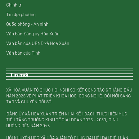
Chính trị
Tin địa phương
Quốc phòng - An ninh
Văn bản Đảng ủy Hòa Xuân
Văn bản của UBND xã Hòa Xuân
Văn bản của Tỉnh
Tin mới
XÃ HÒA XUÂN TỔ CHỨC HỘI NGHỊ SƠ KẾT CÔNG TÁC 6 THÁNG ĐẦU
NĂM 2026 VỀ PHÁT TRIỂN KHOA HỌC, CÔNG NGHỆ, ĐỔI MỚI SÁNG
TẠO VÀ CHUYỂN ĐỔI SỐ
ĐẢNG ỦY XÃ HÒA XUÂN TRIỂN KHAI KẾ HOẠCH THỰC HIỆN MỤC
TIÊU TĂNG TRƯỞNG KINH TẾ GIAI ĐOẠN 2026 – 2030, ĐỊNH
HƯỚNG ĐẾN NĂM 2045
HỘI KHUYẾN HỌC XÃ HÒA XUÂN TỔ CHỨC ĐẠI HỘI ĐẠI BIỂU LẦN