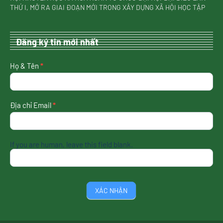
THỨ I, MỞ RA GIAI ĐOẠN MỚI TRONG XÂY DỰNG XÃ HỘI HỌC TẬP
Đăng ký tin mới nhất
nhận
Họ & Tên
*
tin
mới
nhất
Địa chỉ Email
*
If you are human, leave this field blank.
XÁC NHẬN