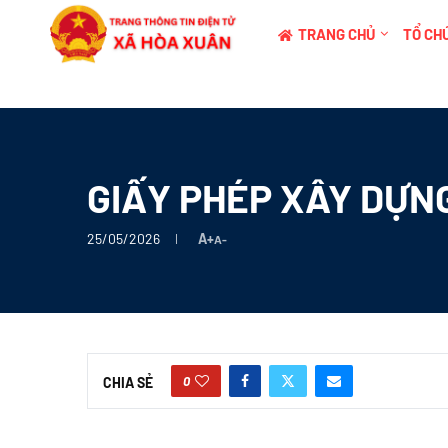
TRANG CHỦ
TỔ CHỨ
GIẤY PHÉP XÂY DỰNG
25/05/2026
A+
A-
0
CHIA SẺ