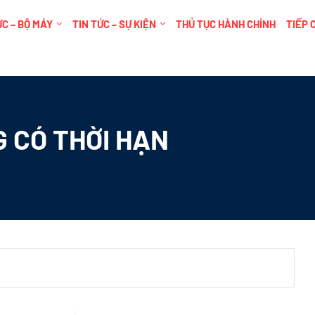
C – BỘ MÁY
TIN TỨC – SỰ KIỆN
THỦ TỤC HÀNH CHÍNH
TIẾP 
 CÓ THỜI HẠN