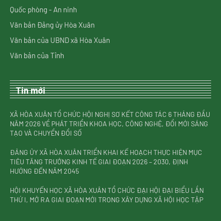
Quốc phòng - An ninh
Văn bản Đảng ủy Hòa Xuân
Văn bản của UBND xã Hòa Xuân
Văn bản của Tỉnh
Tin mới
XÃ HÒA XUÂN TỔ CHỨC HỘI NGHỊ SƠ KẾT CÔNG TÁC 6 THÁNG ĐẦU
NĂM 2026 VỀ PHÁT TRIỂN KHOA HỌC, CÔNG NGHỆ, ĐỔI MỚI SÁNG
TẠO VÀ CHUYỂN ĐỔI SỐ
ĐẢNG ỦY XÃ HÒA XUÂN TRIỂN KHAI KẾ HOẠCH THỰC HIỆN MỤC
TIÊU TĂNG TRƯỞNG KINH TẾ GIAI ĐOẠN 2026 – 2030, ĐỊNH
HƯỚNG ĐẾN NĂM 2045
HỘI KHUYẾN HỌC XÃ HÒA XUÂN TỔ CHỨC ĐẠI HỘI ĐẠI BIỂU LẦN
THỨ I, MỞ RA GIAI ĐOẠN MỚI TRONG XÂY DỰNG XÃ HỘI HỌC TẬP