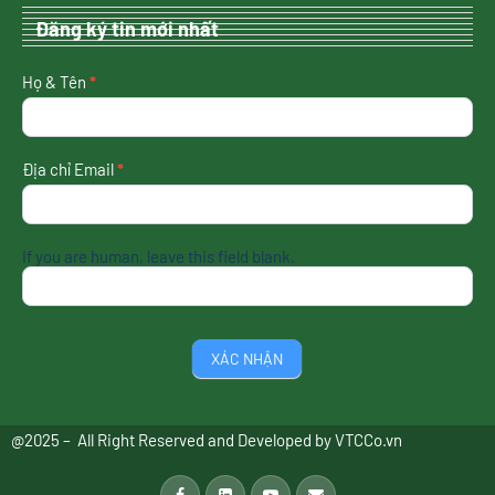
Đăng ký tin mới nhất
nhận
Họ & Tên
*
tin
mới
nhất
Địa chỉ Email
*
If you are human, leave this field blank.
XÁC NHẬN
@2025 – All Right Reserved and Developed by
VTCCo.vn