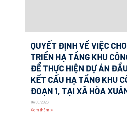
QUYẾT ĐỊNH VỀ VIỆC CH
TRIỂN HẠ TẦNG KHU CÔN
ĐỂ THỰC HIỆN DỰ ÁN ĐẦ
KẾT CẤU HẠ TẦNG KHU CÔ
ĐOẠN 1, TẠI XÃ HÒA XUÂN
16/06/2026
Xem thêm