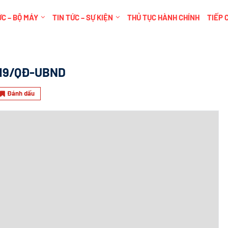
C – BỘ MÁY
TIN TỨC – SỰ KIỆN
THỦ TỤC HÀNH CHÍNH
TIẾP 
19/QĐ-UBND
Đánh dấu