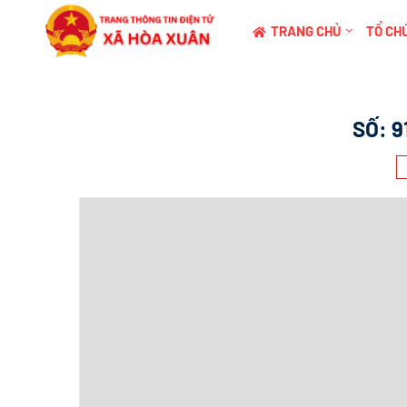
TRANG CHỦ
TỔ CHỨ
SỐ:
9