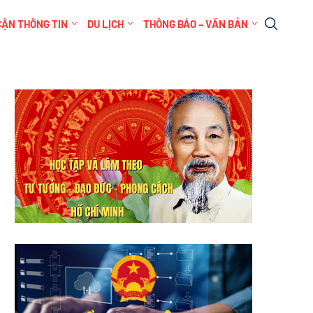
CẬN THÔNG TIN
DU LỊCH
THÔNG BÁO – VĂN BẢN