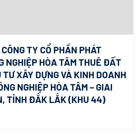
O CÔNG TY CỔ PHẦN PHÁT
G NGHIỆP HÒA TÂM THUÊ ĐẤT
U TƯ XÂY DỰNG VÀ KINH DOANH
NG NGHIỆP HÒA TÂM – GIAI
, TỈNH ĐẮK LẮK (KHU 44)