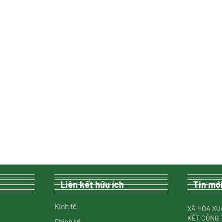
Liên kết hữu ích
Tin mớ
Kinh tế
XÃ HÒA XU
KẾT CÔNG 
Chính trị