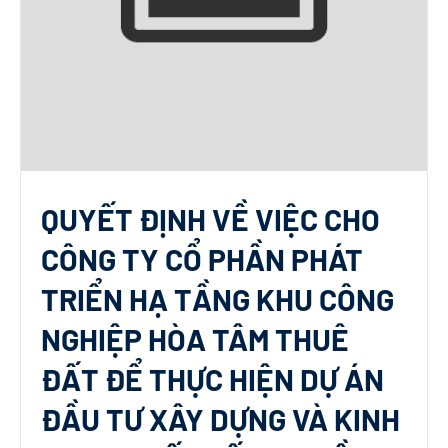
QUYẾT ĐỊNH VỀ VIỆC CHO
CÔNG TY CỔ PHẦN PHÁT
TRIỂN HẠ TẦNG KHU CÔNG
NGHIỆP HÒA TÂM THUÊ
ĐẤT ĐỂ THỰC HIỆN DỰ ÁN
ĐẦU TƯ XÂY DỰNG VÀ KINH