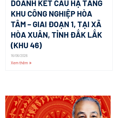
DOANH KẾT CẤU HẠ TẦNG
KHU CÔNG NGHIỆP HÒA
TÂM – GIAI ĐOẠN 1, TẠI XÃ
HÒA XUÂN, TỈNH ĐẮK LẮK
(KHU 46)
16/06/2026
Xem thêm