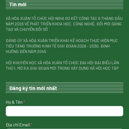
Tin mới
XÃ HÒA XUÂN TỔ CHỨC HỘI NGHỊ SƠ KẾT CÔNG TÁC 6 THÁNG ĐẦU
NĂM 2026 VỀ PHÁT TRIỂN KHOA HỌC, CÔNG NGHỆ, ĐỔI MỚI SÁNG
TẠO VÀ CHUYỂN ĐỔI SỐ
ĐẢNG ỦY XÃ HÒA XUÂN TRIỂN KHAI KẾ HOẠCH THỰC HIỆN MỤC
TIÊU TĂNG TRƯỞNG KINH TẾ GIAI ĐOẠN 2026 – 2030, ĐỊNH
HƯỚNG ĐẾN NĂM 2045
HỘI KHUYẾN HỌC XÃ HÒA XUÂN TỔ CHỨC ĐẠI HỘI ĐẠI BIỂU LẦN
THỨ I, MỞ RA GIAI ĐOẠN MỚI TRONG XÂY DỰNG XÃ HỘI HỌC TẬP
Đăng ký tin mới nhất
nhận
Họ & Tên
*
tin
mới
nhất
Địa chỉ Email
*