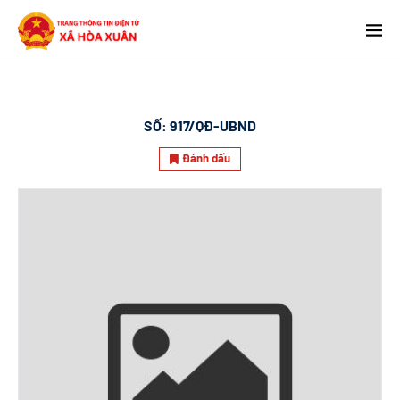
SỐ:
917/QĐ-UBND
Đánh dấu