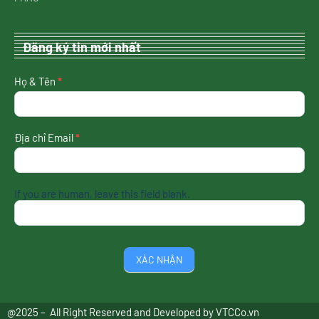
Đăng ký tin mới nhất
nhận
Họ & Tên
*
tin
mới
nhất
Địa chỉ Email
*
If you are human, leave this field blank.
XÁC NHẬN
@2025 – All Right Reserved and Developed by
VTCCo.vn