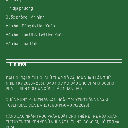
Tin địa phương
Quốc phòng - An ninh
Văn bản Đảng ủy Hòa Xuân
Văn bản của UBND xã Hòa Xuân
Văn bản của Tỉnh
Tin mới
ĐẠI HỘI ĐẠI BIỂU HỘI CHỮ THẬP ĐỎ XÃ HÒA XUÂN LẦN THỨ I,
NHIỆM KỲ 2026 – 2031: DẤU MỐC MỞ ĐẦU CHO CHẶNG ĐƯỜNG
PHÁT TRIỂN MỚI CỦA CÔNG TÁC NHÂN ĐẠO
CHÚC MỪNG KỶ NIỆM 96 NĂM NGÀY TRUYỀN THỐNG NGÀNH
TUYÊN GIÁO CỦA ĐẢNG (01/8/1930 – 01/8/2026)
NÂNG CAO NHẬN THỨC PHÁP LUẬT CHO THẾ HỆ TRẺ HÒA XUÂN
TỪ TUYÊN TRUYỀN VỀ VŨ KHÍ, VẬT LIỆU NỔ, CÔNG CỤ HỖ TRỢ VÀ
PHÁO