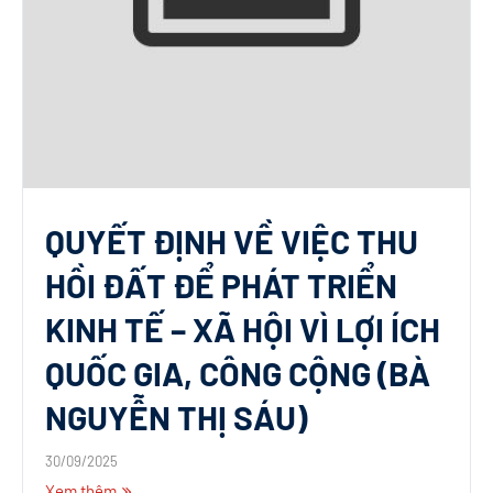
QUYẾT ĐỊNH VỀ VIỆC THU
HỒI ĐẤT ĐỂ PHÁT TRIỂN
KINH TẾ – XÃ HỘI VÌ LỢI ÍCH
QUỐC GIA, CÔNG CỘNG (BÀ
NGUYỄN THỊ SÁU)
30/09/2025
Xem thêm