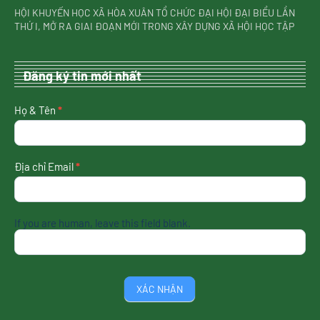
HỘI KHUYẾN HỌC XÃ HÒA XUÂN TỔ CHỨC ĐẠI HỘI ĐẠI BIỂU LẦN
THỨ I, MỞ RA GIAI ĐOẠN MỚI TRONG XÂY DỰNG XÃ HỘI HỌC TẬP
Đăng ký tin mới nhất
nhận
Họ & Tên
*
tin
mới
nhất
Địa chỉ Email
*
If you are human, leave this field blank.
XÁC NHẬN