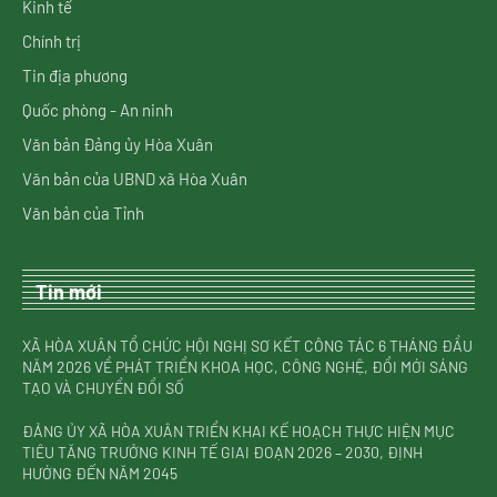
Kinh tế
Chính trị
Tin địa phương
Quốc phòng - An ninh
Văn bản Đảng ủy Hòa Xuân
Văn bản của UBND xã Hòa Xuân
Văn bản của Tỉnh
Tin mới
XÃ HÒA XUÂN TỔ CHỨC HỘI NGHỊ SƠ KẾT CÔNG TÁC 6 THÁNG ĐẦU
NĂM 2026 VỀ PHÁT TRIỂN KHOA HỌC, CÔNG NGHỆ, ĐỔI MỚI SÁNG
TẠO VÀ CHUYỂN ĐỔI SỐ
ĐẢNG ỦY XÃ HÒA XUÂN TRIỂN KHAI KẾ HOẠCH THỰC HIỆN MỤC
TIÊU TĂNG TRƯỞNG KINH TẾ GIAI ĐOẠN 2026 – 2030, ĐỊNH
HƯỚNG ĐẾN NĂM 2045