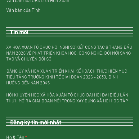
Văn bản của UBND xã Hòa Xuân
Văn bản của Tỉnh
Tin mới
XÃ HÒA XUÂN TỔ CHỨC HỘI NGHỊ SƠ KẾT CÔNG TÁC 6 THÁNG ĐẦU
NĂM 2026 VỀ PHÁT TRIỂN KHOA HỌC, CÔNG NGHỆ, ĐỔI MỚI SÁNG
TẠO VÀ CHUYỂN ĐỔI SỐ
ĐẢNG ỦY XÃ HÒA XUÂN TRIỂN KHAI KẾ HOẠCH THỰC HIỆN MỤC
TIÊU TĂNG TRƯỞNG KINH TẾ GIAI ĐOẠN 2026 – 2030, ĐỊNH
HƯỚNG ĐẾN NĂM 2045
HỘI KHUYẾN HỌC XÃ HÒA XUÂN TỔ CHỨC ĐẠI HỘI ĐẠI BIỂU LẦN
THỨ I, MỞ RA GIAI ĐOẠN MỚI TRONG XÂY DỰNG XÃ HỘI HỌC TẬP
Đăng ký tin mới nhất
nhận
Họ & Tên
*