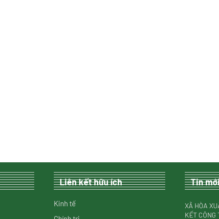
Liên kết hữu ích
Tin mớ
Kinh tế
XÃ HÒA XU
KẾT CÔNG 
Chính trị