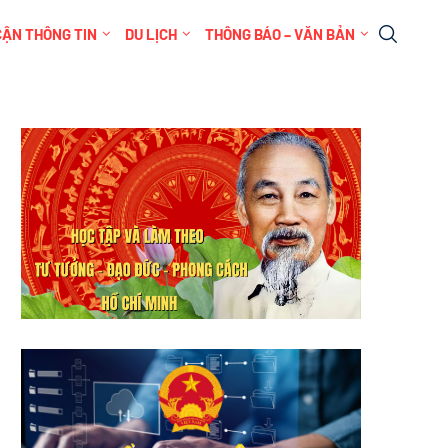
CẬN THÔNG TIN
DU LỊCH
THÔNG BÁO – VĂN BẢN