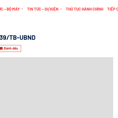
C – BỘ MÁY
TIN TỨC – SỰ KIỆN
THỦ TỤC HÀNH CHÍNH
TIẾP 
739/TB-UBND
Đánh dấu