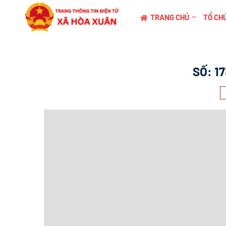
TRANG CHỦ
TỔ CHỨ
SỐ:
1