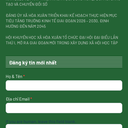
TẠO VÀ CHUYỂN ĐỔI SỐ
ĐẢNG ỦY XÃ HÒA XUÂN TRIỂN KHAI KẾ HOẠCH THỰC HIỆN MỤC
TIÊU TĂNG TRƯỞNG KINH TẾ GIAI ĐOẠN 2026 – 2030, ĐỊNH
HƯỚNG ĐẾN NĂM 2045
HỘI KHUYẾN HỌC XÃ HÒA XUÂN TỔ CHỨC ĐẠI HỘI ĐẠI BIỂU LẦN
THỨ I, MỞ RA GIAI ĐOẠN MỚI TRONG XÂY DỰNG XÃ HỘI HỌC TẬP
Đăng ký tin mới nhất
nhận
Họ & Tên
*
tin
mới
nhất
Địa chỉ Email
*
If you are human, leave this field blank.