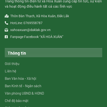
Trang thông tin điện tử xã Hòa Xuân cung cấp tin tức, sự kiện
và hoạt động điều hành tất cả các lĩnh vực
Thôn Bàn Thạch, Xã Hòa Xuân, Đắk Lắk
HotLine: 0769558787
xahoaxuan@daklak.gov.vn
Fanpage Facebook “XÃ HOÀ XUÂN”
Thông tin
Giới thiệu
Liên hệ
Ban Văn hóa - Xã hội
Ban Kinh tế - Ngân sách
Văn phòng UBND & HĐND
Chế độ bảo mật