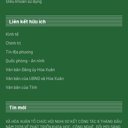
Điều khoản sử dụng
Liên kết hữu ích
Kinh tế
Chính trị
Tin địa phương
Quốc phòng - An ninh
Văn bản Đảng ủy Hòa Xuân
Văn bản của UBND xã Hòa Xuân
Văn bản của Tỉnh
Tin mới
XÃ HÒA XUÂN TỔ CHỨC HỘI NGHỊ SƠ KẾT CÔNG TÁC 6 THÁNG ĐẦU
NĂM 2026 VỀ PHÁT TRIỂN KHOA HỌC, CÔNG NGHỆ, ĐỔI MỚI SÁNG