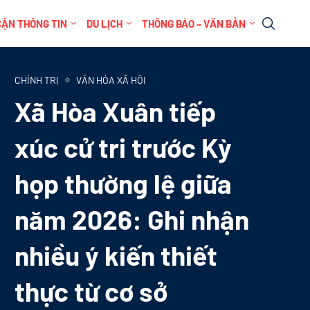
CẬN THÔNG TIN
DU LỊCH
THÔNG BÁO – VĂN BẢN
CHÍNH TRỊ
VĂN HÓA XÃ HỘI
Xã Hòa Xuân tiếp
xúc cử tri trước Kỳ
họp thường lệ giữa
năm 2026: Ghi nhận
nhiều ý kiến thiết
thực từ cơ sở