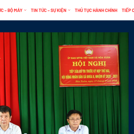
C – BỘ MÁY
TIN TỨC – SỰ KIỆN
THỦ TỤC HÀNH CHÍNH
TIẾP 