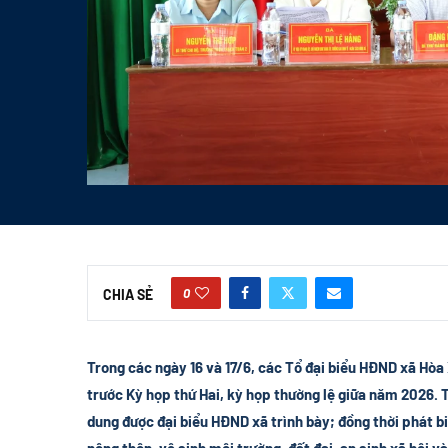
0
CHIA SẺ
Trong các ngày 16 và 17/6, các Tổ đại biểu HĐND xã Hòa 
trước Kỳ họp thứ Hai, kỳ họp thường lệ giữa năm 2026. T
dung được đại biểu HĐND xã trình bày; đồng thời phát biể
nông thôn, vệ sinh môi trường, đất đai, an sinh xã hội và