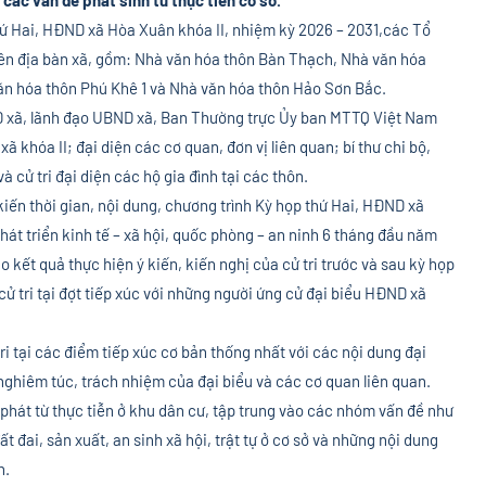
thứ Hai, HĐND xã Hòa Xuân khóa II, nhiệm kỳ 2026 – 2031,các Tổ
trên địa bàn xã, gồm: Nhà văn hóa thôn Bàn Thạch, Nhà văn hóa
ăn hóa thôn Phú Khê 1 và Nhà văn hóa thôn Hảo Sơn Bắc.
D xã, lãnh đạo UBND xã, Ban Thường trực Ủy ban MTTQ Việt Nam
 khóa II; đại diện các cơ quan, đơn vị liên quan; bí thư chi bộ,
 cử tri đại diện các hộ gia đình tại các thôn.
 kiến thời gian, nội dung, chương trình Kỳ họp thứ Hai, HĐND xã
phát triển kinh tế – xã hội, quốc phòng – an ninh 6 tháng đầu năm
 kết quả thực hiện ý kiến, kiến nghị của cử tri trước và sau kỳ họp
cử tri tại đợt tiếp xúc với những người ứng cử đại biểu HĐND xã
ri tại các điểm tiếp xúc cơ bản thống nhất với các nội dung đại
nghiêm túc, trách nhiệm của đại biểu và các cơ quan liên quan.
 phát từ thực tiễn ở khu dân cư, tập trung vào các nhóm vấn đề như
t đai, sản xuất, an sinh xã hội, trật tự ở cơ sở và những nội dung
n.