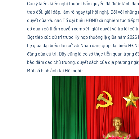
Các ý kiến, kiến nghị thuộc thẩm quyền đã được lãnh đạ
trao đổi, giải đáp, làm rõ ngay tại hội nghị. Đối với nhữn
quyết của xã, các Tổ đại biểu HĐND xã nghiêm túc tiếp 
cơ quan có thẩm quyền xem xét, giải quyết và trả lời cử tr
Đợt tiếp xúc cử tri trước Kỳ họp thường lệ giữa năm 2026
hệ giữa đại biểu dân cử với Nhân dân; giúp đại biểu HĐN
đáng của cử tri. Đây cũng là cơ sở thực tiễn quan trọng đ
bảo đảm các chủ trương, quyết sách của địa phương ngày 
Một số hình ảnh tại Hội nghị: