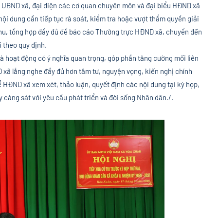
o UBND xã, đại diện các cơ quan chuyên môn và đại biểu HĐND xã
g nội dung cần tiếp tục rà soát, kiểm tra hoặc vượt thẩm quyền giải
thu, tổng hợp đầy đủ để báo cáo Thường trực HĐND xã, chuyển đến
i theo quy định.
 là hoạt động có ý nghĩa quan trọng, góp phần tăng cường mối liên
D xã lắng nghe đầy đủ hơn tâm tư, nguyện vọng, kiến nghị chính
ể HĐND xã xem xét, thảo luận, quyết định các nội dung tại kỳ họp,
càng sát với yêu cầu phát triển và đời sống Nhân dân./.