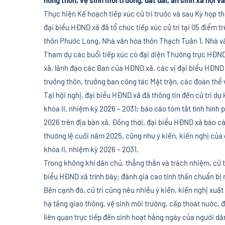
Thực hiện Kế hoạch tiếp xúc cử tri trước và sau Kỳ họp 
đại biểu HĐND xã đã tổ chức tiếp xúc cử tri tại 05 điểm 
thôn Phước Long, Nhà văn hóa thôn Thạch Tuân 1, Nhà v
Tham dự các buổi tiếp xúc có đại diện Thường trực HĐN
xã, lãnh đạo các Ban của HĐND xã, các vị đại biểu HĐND xã
trưởng thôn, trưởng ban công tác Mặt trận, các đoàn thể và
Tại hội nghị, đại biểu HĐND xã đã thông tin đến cử tri dự
khóa II, nhiệm kỳ 2026 – 2031; báo cáo tóm tắt tình hình 
2026 trên địa bàn xã. Đồng thời, đại biểu HĐND xã báo cáo
thường lệ cuối năm 2025, cũng như ý kiến, kiến nghị của 
khóa II, nhiệm kỳ 2026 – 2031.
Trong không khí dân chủ, thẳng thắn và trách nhiệm, cử t
biểu HĐND xã trình bày; đánh giá cao tinh thần chuẩn bị 
Bên cạnh đó, cử tri cũng nêu nhiều ý kiến, kiến nghị xuất
hạ tầng giao thông, vệ sinh môi trường, cấp thoát nước, đấ
liên quan trực tiếp đến sinh hoạt hằng ngày của người dâ