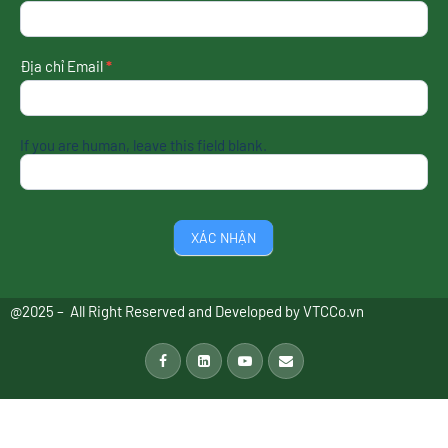
tin
mới
nhất
Địa chỉ Email
*
If you are human, leave this field blank.
XÁC NHẬN
@2025 – All Right Reserved and Developed by
VTCCo.vn