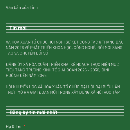
Văn bản của Tỉnh
Tin mới
XÃ HÒA XUÂN TỔ CHỨC HỘI NGHỊ SƠ KẾT CÔNG TÁC 6 THÁNG ĐẦU
NĂM 2026 VỀ PHÁT TRIỂN KHOA HỌC, CÔNG NGHỆ, ĐỔI MỚI SÁNG
TẠO VÀ CHUYỂN ĐỔI SỐ
ĐẢNG ỦY XÃ HÒA XUÂN TRIỂN KHAI KẾ HOẠCH THỰC HIỆN MỤC
TIÊU TĂNG TRƯỞNG KINH TẾ GIAI ĐOẠN 2026 – 2030, ĐỊNH
HƯỚNG ĐẾN NĂM 2045
HỘI KHUYẾN HỌC XÃ HÒA XUÂN TỔ CHỨC ĐẠI HỘI ĐẠI BIỂU LẦN
THỨ I, MỞ RA GIAI ĐOẠN MỚI TRONG XÂY DỰNG XÃ HỘI HỌC TẬP
Đăng ký tin mới nhất
nhận
Họ & Tên
*