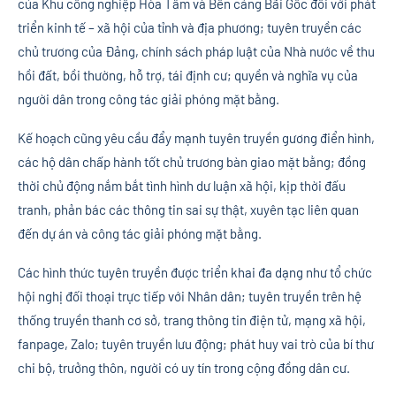
của Khu công nghiệp Hòa Tâm và Bến cảng Bãi Gốc đối với phát
triển kinh tế – xã hội của tỉnh và địa phương; tuyên truyền các
chủ trương của Đảng, chính sách pháp luật của Nhà nước về thu
hồi đất, bồi thường, hỗ trợ, tái định cư; quyền và nghĩa vụ của
người dân trong công tác giải phóng mặt bằng.
Kế hoạch cũng yêu cầu đẩy mạnh tuyên truyền gương điển hình,
các hộ dân chấp hành tốt chủ trương bàn giao mặt bằng; đồng
thời chủ động nắm bắt tình hình dư luận xã hội, kịp thời đấu
tranh, phản bác các thông tin sai sự thật, xuyên tạc liên quan
đến dự án và công tác giải phóng mặt bằng.
Các hình thức tuyên truyền được triển khai đa dạng như tổ chức
hội nghị đối thoại trực tiếp với Nhân dân; tuyên truyền trên hệ
thống truyền thanh cơ sở, trang thông tin điện tử, mạng xã hội,
fanpage, Zalo; tuyên truyền lưu động; phát huy vai trò của bí thư
chi bộ, trưởng thôn, người có uy tín trong cộng đồng dân cư.