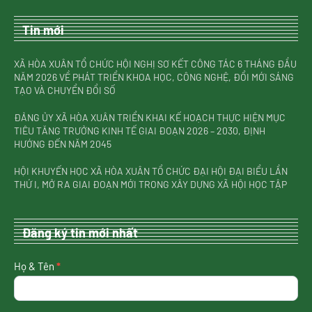
Tin mới
XÃ HÒA XUÂN TỔ CHỨC HỘI NGHỊ SƠ KẾT CÔNG TÁC 6 THÁNG ĐẦU
NĂM 2026 VỀ PHÁT TRIỂN KHOA HỌC, CÔNG NGHỆ, ĐỔI MỚI SÁNG
TẠO VÀ CHUYỂN ĐỔI SỐ
ĐẢNG ỦY XÃ HÒA XUÂN TRIỂN KHAI KẾ HOẠCH THỰC HIỆN MỤC
TIÊU TĂNG TRƯỞNG KINH TẾ GIAI ĐOẠN 2026 – 2030, ĐỊNH
HƯỚNG ĐẾN NĂM 2045
HỘI KHUYẾN HỌC XÃ HÒA XUÂN TỔ CHỨC ĐẠI HỘI ĐẠI BIỂU LẦN
THỨ I, MỞ RA GIAI ĐOẠN MỚI TRONG XÂY DỰNG XÃ HỘI HỌC TẬP
Đăng ký tin mới nhất
nhận
Họ & Tên
*
tin
mới
nhất