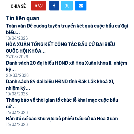
0
CHIA SẺ
Tin liên quan
Toàn văn Đề cương tuyên truyền kết quả cuộc bầu cử đại
biểu...
10/04/2026
HÒA XUÂN TỔNG KẾT CÔNG TÁC BẦU CỬ ĐẠI BIỂU
QUỐC HỘI KHÓA...
27/03/2026
Danh sách 20 đại biểu HĐND xã Hòa Xuân khóa II, nhiệm
kỳ...
20/03/2026
Danh sách 84 đại biểu HĐND tỉnh Đắk Lắk khoá XI,
nhiệm kỳ...
19/03/2026
Thông báo về thời gian tổ chức lễ khai mạc cuộc bầu
cử...
14/03/2026
Bản đồ số các khu vực bỏ phiếu bầu cử xã Hòa Xuân
13/03/2026