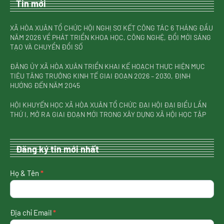
Tin mới
XÃ HÒA XUÂN TỔ CHỨC HỘI NGHỊ SƠ KẾT CÔNG TÁC 6 THÁNG ĐẦU
NĂM 2026 VỀ PHÁT TRIỂN KHOA HỌC, CÔNG NGHỆ, ĐỔI MỚI SÁNG
TẠO VÀ CHUYỂN ĐỔI SỐ
ĐẢNG ỦY XÃ HÒA XUÂN TRIỂN KHAI KẾ HOẠCH THỰC HIỆN MỤC
TIÊU TĂNG TRƯỞNG KINH TẾ GIAI ĐOẠN 2026 – 2030, ĐỊNH
HƯỚNG ĐẾN NĂM 2045
HỘI KHUYẾN HỌC XÃ HÒA XUÂN TỔ CHỨC ĐẠI HỘI ĐẠI BIỂU LẦN
THỨ I, MỞ RA GIAI ĐOẠN MỚI TRONG XÂY DỰNG XÃ HỘI HỌC TẬP
Đăng ký tin mới nhất
nhận
Họ & Tên
*
tin
mới
nhất
Địa chỉ Email
*