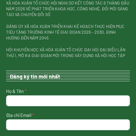
XÃ HÒA XUÂN TỔ CHỨC HỘI NGHỊ SƠ KẾT CÔNG TÁC 6 THÁNG ĐẦU
NĂM 2026 VỀ PHÁT TRIỂN KHOA HỌC, CÔNG NGHỆ, ĐỔI MỚI SÁNG
TẠO VÀ CHUYỂN ĐỔI SỐ
ĐẢNG ỦY XÃ HÒA XUÂN TRIỂN KHAI KẾ HOẠCH THỰC HIỆN MỤC
TIÊU TĂNG TRƯỞNG KINH TẾ GIAI ĐOẠN 2026 – 2030, ĐỊNH
HƯỚNG ĐẾN NĂM 2045
HỘI KHUYẾN HỌC XÃ HÒA XUÂN TỔ CHỨC ĐẠI HỘI ĐẠI BIỂU LẦN
THỨ I, MỞ RA GIAI ĐOẠN MỚI TRONG XÂY DỰNG XÃ HỘI HỌC TẬP
Đăng ký tin mới nhất
nhận
Họ & Tên
*
tin
mới
nhất
Địa chỉ Email
*