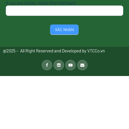
If you are human, leave this field blank.
XÁC NHẬN
@2025 – All Right Reserved and Developed by
VTCCo.vn