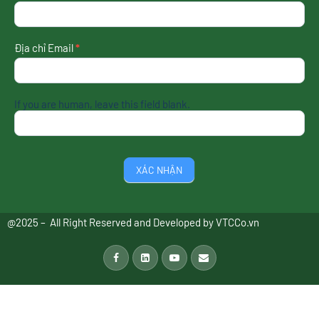
tin
mới
nhất
Địa chỉ Email
*
If you are human, leave this field blank.
XÁC NHẬN
@2025 – All Right Reserved and Developed by
VTCCo.vn