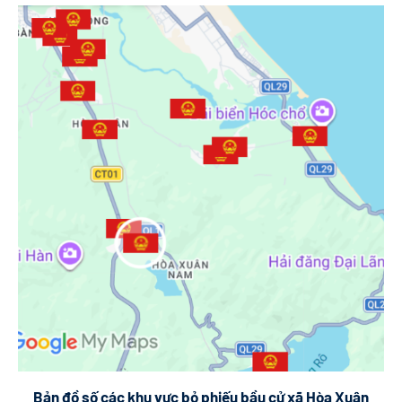
Bản đồ số các khu vực bỏ phiếu bầu cử xã Hòa Xuân