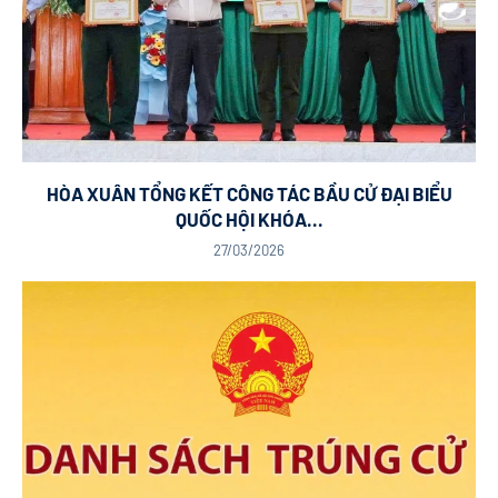
HÒA XUÂN TỔNG KẾT CÔNG TÁC BẦU CỬ ĐẠI BIỂU
QUỐC HỘI KHÓA...
27/03/2026