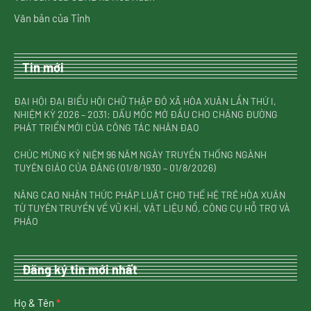
Văn bản của Tỉnh
Tin mới
ĐẠI HỘI ĐẠI BIỂU HỘI CHỮ THẬP ĐỎ XÃ HÒA XUÂN LẦN THỨ I,
NHIỆM KỲ 2026 – 2031: DẤU MỐC MỞ ĐẦU CHO CHẶNG ĐƯỜNG
PHÁT TRIỂN MỚI CỦA CÔNG TÁC NHÂN ĐẠO
CHÚC MỪNG KỶ NIỆM 96 NĂM NGÀY TRUYỀN THỐNG NGÀNH
TUYÊN GIÁO CỦA ĐẢNG (01/8/1930 – 01/8/2026)
NÂNG CAO NHẬN THỨC PHÁP LUẬT CHO THẾ HỆ TRẺ HÒA XUÂN
TỪ TUYÊN TRUYỀN VỀ VŨ KHÍ, VẬT LIỆU NỔ, CÔNG CỤ HỖ TRỢ VÀ
PHÁO
Đăng ký tin mới nhất
nhận
Họ & Tên
*