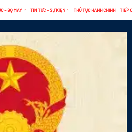
C – BỘ MÁY
TIN TỨC – SỰ KIỆN
THỦ TỤC HÀNH CHÍNH
TIẾP 