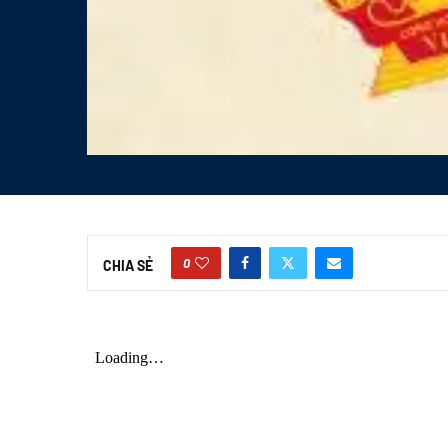
0
CHIA SẺ