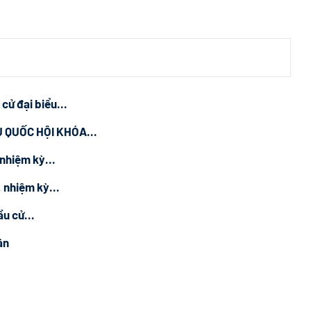
cử đại biểu...
 QUỐC HỘI KHÓA...
nhiệm kỳ...
 nhiệm kỳ...
u cử...
ân