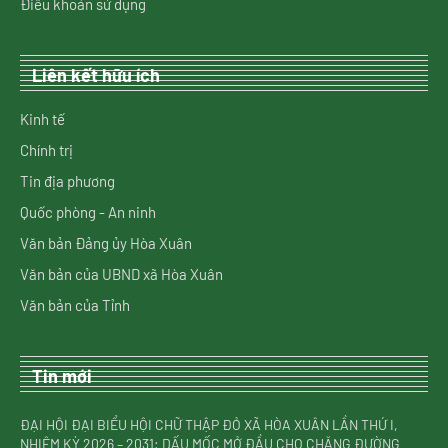
Điều khoản sử dụng
Liên kết hữu ích
Kinh tế
Chính trị
Tin địa phương
Quốc phòng - An ninh
Văn bản Đảng ủy Hòa Xuân
Văn bản của UBND xã Hòa Xuân
Văn bản của Tỉnh
Tin mới
ĐẠI HỘI ĐẠI BIỂU HỘI CHỮ THẬP ĐỎ XÃ HÒA XUÂN LẦN THỨ I,
NHIỆM KỲ 2026 – 2031: DẤU MỐC MỞ ĐẦU CHO CHẶNG ĐƯỜNG