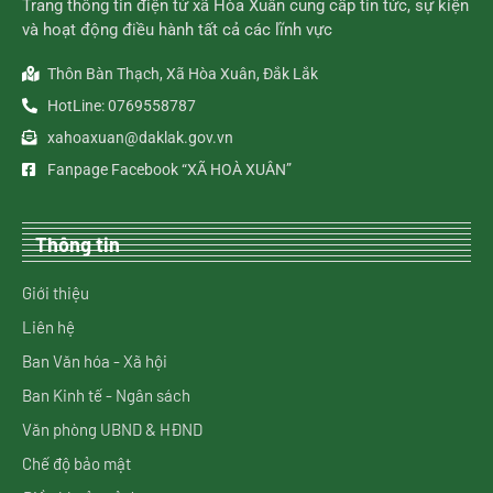
Trang thông tin điện tử xã Hòa Xuân cung cấp tin tức, sự kiện
và hoạt động điều hành tất cả các lĩnh vực
Thôn Bàn Thạch, Xã Hòa Xuân, Đắk Lắk
HotLine: 0769558787
xahoaxuan@daklak.gov.vn
Fanpage Facebook “XÃ HOÀ XUÂN”
Thông tin
Giới thiệu
Liên hệ
Ban Văn hóa - Xã hội
Ban Kinh tế - Ngân sách
Văn phòng UBND & HĐND
Chế độ bảo mật