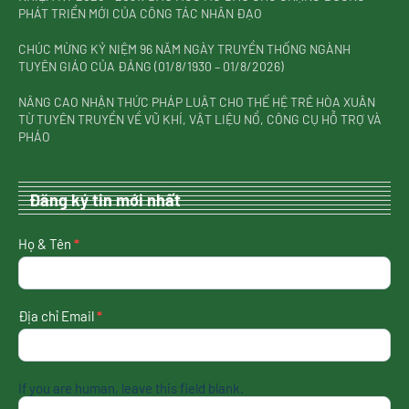
PHÁT TRIỂN MỚI CỦA CÔNG TÁC NHÂN ĐẠO
CHÚC MỪNG KỶ NIỆM 96 NĂM NGÀY TRUYỀN THỐNG NGÀNH
TUYÊN GIÁO CỦA ĐẢNG (01/8/1930 – 01/8/2026)
NÂNG CAO NHẬN THỨC PHÁP LUẬT CHO THẾ HỆ TRẺ HÒA XUÂN
TỪ TUYÊN TRUYỀN VỀ VŨ KHÍ, VẬT LIỆU NỔ, CÔNG CỤ HỖ TRỢ VÀ
PHÁO
Đăng ký tin mới nhất
nhận
Họ & Tên
*
tin
mới
nhất
Địa chỉ Email
*
If you are human, leave this field blank.